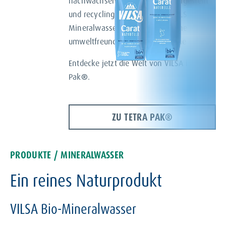
nachwachsenden Rohstoffen hergestellt
und recyclingfähig, bietet das VILSA Bio-
Mineralwasser im Tetra Pak
®
eine
umweltfreundliche und praktische Lösung.
Entdecke jetzt die Welt von VILSA im Tetra
Pak
®
.
ZU TETRA PAK®
PRODUKTE / MINERALWASSER
Ein reines Naturprodukt
VILSA Bio-Mineralwasser