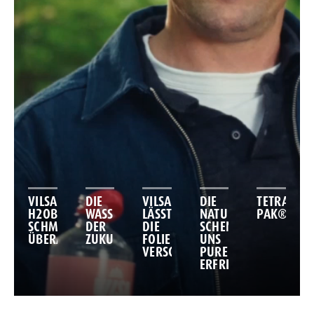
VILSA
DIE
VILSA
DIE
TETRA
H2OBST
WASSERFLASCHE
LÄSST
NATUR
PAK®
SCHMECKT.
DER
DIE
SCHENKT
ÜBERALL.
ZUKUNFT!
FOLIE
UNS
VERSCHWINDEN!
PURE
ERFRISCHUNG