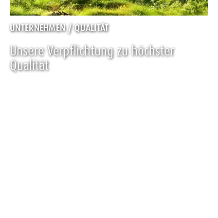
UNTERNEHMEN / QUALITÄT
Unsere Verpflichtung zu höchster
Qualität
Die hohe Qualität unseres natürlich-reinen Bio-
Mineralwassers ist Maßstab für jeden Bereich unseres
Handelns. Das gilt für die Produktion, aber auch für unsere
Unternehmenskultur, unseren Platz in der Gesellschaft und
unsere Rolle für die Umwelt. Du kannst dich damit
identifizieren? Dann lern VILSA als Unternehmen kennen!
MEHR ERFAHREN