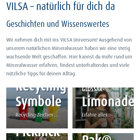
VILSA – natürlich für dich da
Regeln im
Geschichten und Wissenswertes
Wald
Wir nehmen dich mit ins VILSA Universum! Ausgehend von
unserem natürlichen Mineralwasser haben wir eine stetig
Leitfaden für richtiges
wachsende Welt geschaffen. Hier kannst du mehr rund um
Verhalten.
STORY LESEN
MAGAZIN
Mineralwasser erfahren, findest unterhaltendes und viele
Alles
GLOSSAR
nützliche Tipps für deinen Alltag.
Recycling-
rund
GLOSSAR
Symbole
Limonade
um
Recycling-Zeichen
Erfahre alles
MAGAZIN
Tetra
begegnen dir auf
Wissenswerte rund
Picknick
fast jeder
um Limonade.
Verpackung.