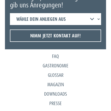
in Deutschland und
gib uns Anregungen!
zeigt dir, wie du
Verpackungen im
Wähle
Alltag besser
dein
einordnest.
Anliegen
NIMM JETZT KONTAKT AUF!
aus
FAQ
GASTRONOMIE
GLOSSAR
MAGAZIN
DOWNLOADS
PRESSE