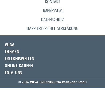
KONTAKT
IMPRESSUM
DATENSCHUTZ
BARRIEREFREIHEITSERKLÄRUNG
VILSA
THEMEN
Unternehmen
ERLEBNISWELTEN
Unsere Quelle
Frischeschutzflasche
ONLINE KAUFEN
Produkte
NIX-PACK
Spür die Natur
Karriere
FOLG UNS
Naturschwur
Amazon
Kontakt
Nachhaltigkeit
Flaschenpost
Instagram
© 2026 VILSA-BRUNNEN Otto Rodekohr GmbH
ProtectingTomorrowToday
knuspr
Facebook
Bio-Mineralwasser
Flink
TikTok
Deutsche Wildtier Stiftung
REWE
LinkedIn