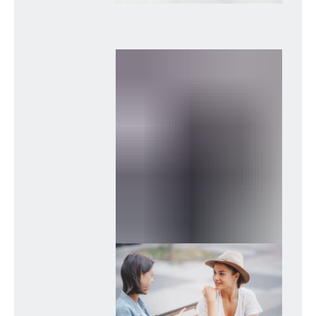
Positive Körperbilanz
bei ausreichender
Wasserzufuhr
Wer ausreichend Wasser trinkt,
schützt sich vor den negativen
Folgen, die
Wassermangel
mit
sich bringen kann. Darunter
Müdigkeit, Kopfschmerzen und
Nierenversagen. Wasser ist
mitunter dafür notwendig, um
Abfallprodukte aus dem Körper zu
transportieren. Hast du zu wenig
Wasser im Körper, wird dein Blut