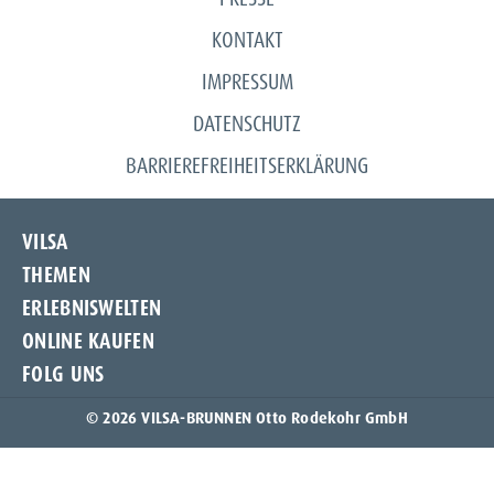
KONTAKT
IMPRESSUM
DATENSCHUTZ
BARRIEREFREIHEITSERKLÄRUNG
VILSA
THEMEN
Unternehmen
ERLEBNISWELTEN
Unsere Quelle
Frischeschutzflasche
ONLINE KAUFEN
Produkte
NIX-PACK
Spür die Natur
Karriere
FOLG UNS
Naturschwur
Amazon
Kontakt
Nachhaltigkeit
Flaschenpost
Instagram
© 2026 VILSA-BRUNNEN Otto Rodekohr GmbH
ProtectingTomorrowToday
knuspr
Facebook
Bio-Mineralwasser
Flink
TikTok
Deutsche Wildtier Stiftung