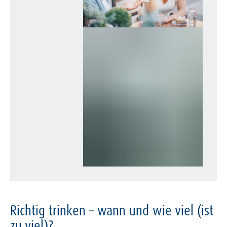
dickflüssiger und belastet dein
Herz-Kreislauf-System sowie die
Verdauung. Genug Wasser zu
trinken sorgt also dafür, dass
deine Verdauung sowie dein
Stoffwechsel optimal
funktionieren. Du fühlst dich
wacher, fitter und kannst dich
besser konzentrieren. Darüber
hinaus steigert es deine
Leistungsfähigkeit, hemmt den
Appetit und glättet die Haut.
Richtig trinken – wann und wie viel (ist
zu viel)?