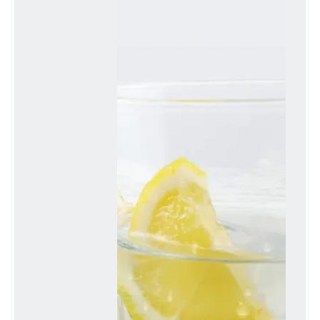
Nicht nur in allen
Körperflüssigkeiten, auch in jeder
einzelnen Körperzelle ist Wasser
enthalten. Darunter im
Magensaft, im Blut und Speichel.
Es dient der Wärmeregulation
beim Schwitzen und transportiert
Nährstoffe, Stoffwechselprodukte
und Atemgase. Und auch
chemische Reaktionen im Körper
sind auf Wasser angewiesen.
Wasser erfüllt also lebenswichtige
Aufgaben in deinem Organismus
und ist für den menschlichen
Körper unverzichtbar.
Wasserfunktionen
in deinem