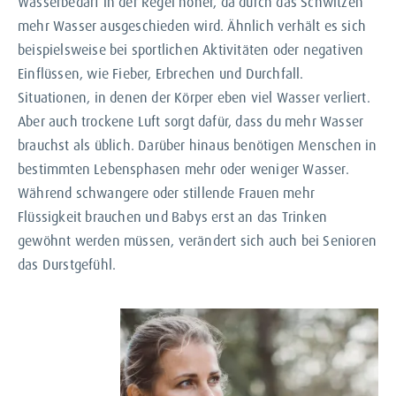
Wasserbedarf in der Regel höher, da durch das Schwitzen
mehr Wasser ausgeschieden wird. Ähnlich verhält es sich
beispielsweise bei sportlichen Aktivitäten oder negativen
Einflüssen, wie Fieber, Erbrechen und Durchfall.
Situationen, in denen der Körper eben viel Wasser verliert.
Aber auch trockene Luft sorgt dafür, dass du mehr Wasser
brauchst als üblich. Darüber hinaus benötigen Menschen in
bestimmten Lebensphasen mehr oder weniger Wasser.
Während schwangere oder stillende Frauen mehr
Flüssigkeit brauchen und Babys erst an das Trinken
gewöhnt werden müssen, verändert sich auch bei Senioren
das Durstgefühl.
Ein
Wassermangel
macht sich meist
schnell bemerkbar. Ist der Mangel zu
hoch, kann dieser zu schwerwiegenden,
körperlichen Schäden führen. Einen