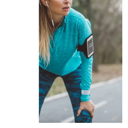
Wassermangel kannst du an folgenden
Symptomen erkennen:
Mundtrockenheit
Müdigkeit
Konzentrationsmangel
Kopfschmerzen
Verringerte körperliche
Leistungsfähigkeit
Verstopfung
Gewichtsabnahme
Beschleunigter Herzschlag
Erhöhte Körpertemperatur
Muskelkrämpfe
Nierenversagen
Kreislaufversagen