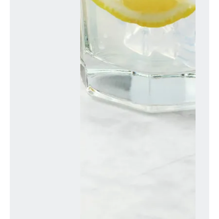
Körper:
Baustoff von Körperzellen
und -flüssigkeiten
Transportiert Nährstoffe und
Atemgase
Reguliert
Stoffwechselabläufe
Unverzichtbar für
biochemische Reaktionen
Gleicht die
Körpertemperatur aus
Unterstützt
Fließeigenschaften des
Blutes
Hilft beim Ausscheiden von
Abbaustoffen