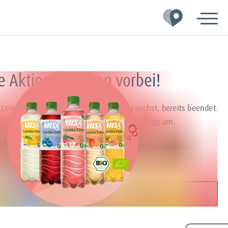
e Aktion ist schon vorbei!
 „Leichte Bio Limo Gratis testen“, die du suchst, bereits beendet.
ch doch gerne bei unseren aktuellen
Aktionen
um.
Viel Spaß beim Durchstöbern!
MEHR VON VILSA ENTDECKEN