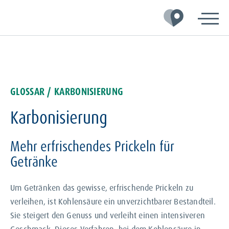
Zur
Zum
Zum
Hauptnavigation
Inhalt
Footer
springen
springen
springen
GLOSSAR
/ KARBONISIERUNG
Karbonisierung
Mehr erfrischendes Prickeln für
Getränke
Um Getränken das gewisse, erfrischende Prickeln zu
verleihen, ist Kohlensäure ein unverzichtbarer Bestandteil.
Sie steigert den Genuss und verleiht einen intensiveren