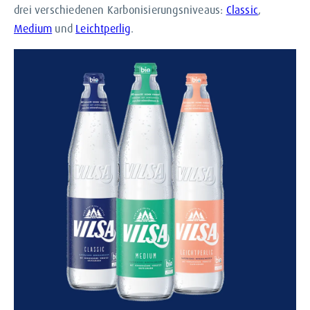
drei verschiedenen Karbonisierungsniveaus:
Classic
,
Medium
und
Leichtperlig
.