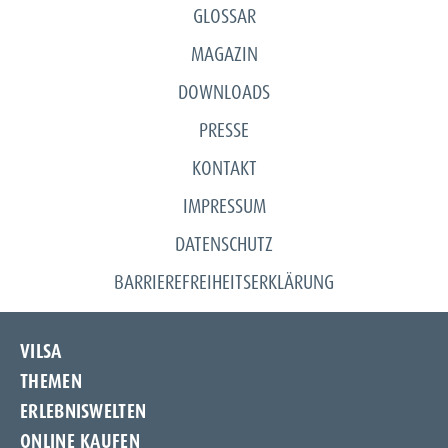
GLOSSAR
MAGAZIN
DOWNLOADS
PRESSE
KONTAKT
IMPRESSUM
DATENSCHUTZ
BARRIEREFREIHEITSERKLÄRUNG
VILSA
THEMEN
Unternehmen
ERLEBNISWELTEN
Unsere Quelle
Frischeschutzflasche
ONLINE KAUFEN
Produkte
NIX-PACK
Spür die Natur