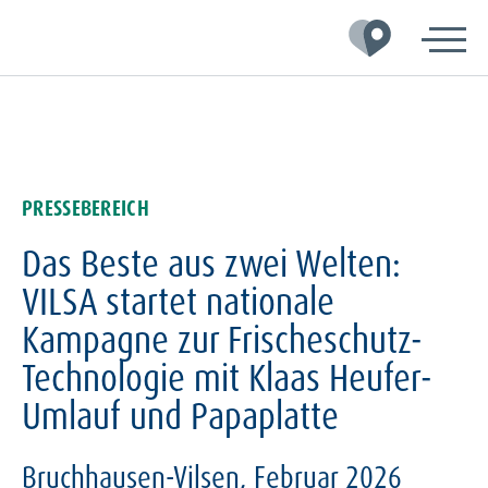
Zur
Zum
Zum
Hauptnavigation
Inhalt
Footer
springen
springen
springen
PRESSEBEREICH
Das Beste aus zwei Welten:
VILSA startet nationale
Kampagne zur Frischeschutz-
Technologie mit Klaas Heufer-
Umlauf und Papaplatte
Bruchhausen-Vilsen, Februar 2026