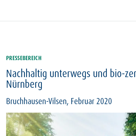
Zur
Zum
Zum
Hauptnavigation
Inhalt
Footer
springen
springen
springen
PRESSEBEREICH
Nachhaltig unterwegs und bio-zert
Nürnberg
Bruchhausen-Vilsen, Februar 2020