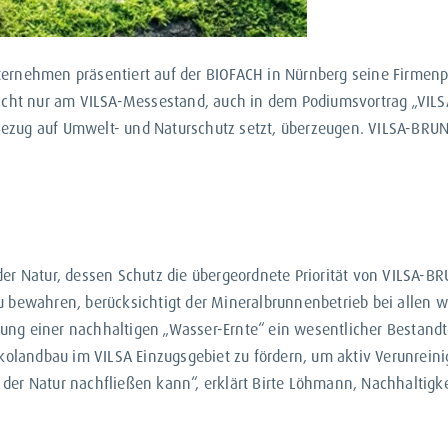
ernehmen präsentiert auf der BIOFACH in Nürnberg seine Firmenphi
 Nicht nur am VILSA-Messestand, auch in dem Podiumsvortrag „VIL
ezug auf Umwelt- und Naturschutz setzt, überzeugen. VILSA-BRUNN
er Natur, dessen Schutz die übergeordnete Priorität von VILSA-B
u bewahren, berücksichtigt der Mineralbrunnenbetrieb bei allen w
ung einer nachhaltigen „Wasser-Ernte“ ein wesentlicher Bestand
Ökolandbau im VILSA Einzugsgebiet zu fördern, um aktiv Verunreini
der Natur nachfließen kann“, erklärt Birte Löhmann, Nachhaltigke