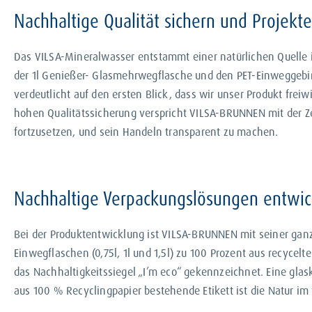
Nachhaltige Qualität sichern und Projekte
Das VILSA-Mineralwasser entstammt einer natürlichen Quelle i
der 1l Genießer- Glasmehrwegflasche und den PET-Einweggebind
verdeutlicht auf den ersten Blick, dass wir unser Produkt fre
hohen Qualitätssicherung verspricht VILSA-BRUNNEN mit der Ze
fortzusetzen, und sein Handeln transparent zu machen.
Nachhaltige Verpackungslösungen entwic
Bei der Produktentwicklung ist VILSA-BRUNNEN mit seiner ganz
Einwegflaschen (0,75l, 1l und 1,5l) zu 100 Prozent aus recyce
das Nachhaltigkeitssiegel „I’m eco“ gekennzeichnet. Eine glas
aus 100 % Recyclingpapier bestehende Etikett ist die Natur im