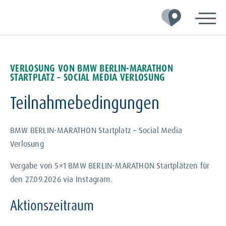
Zur
Zum
Zum
Hauptnavigation
Inhalt
Footer
springen
springen
springen
VERLOSUNG VON BMW BERLIN-MARATHON
STARTPLATZ – SOCIAL MEDIA VERLOSUNG
Teilnahmebedingungen
BMW BERLIN-MARATHON Startplatz – Social Media
Verlosung
Vergabe von 5×1 BMW BERLIN-MARATHON Startplätzen für
den 27.09.2026 via Instagram.
Aktionszeitraum