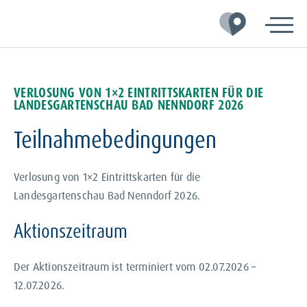
Zur
Zum
Zum
Hauptnavigation
Inhalt
Footer
springen
springen
springen
VERLOSUNG VON 1×2 EINTRITTSKARTEN FÜR DIE
LANDESGARTENSCHAU BAD NENNDORF 2026
Teilnahmebedingungen
Verlosung von 1×2 Eintrittskarten für die
Landesgartenschau Bad Nenndorf 2026.
Aktionszeitraum
Der Aktionszeitraum ist terminiert vom 02.07.2026 –
12.07.2026.