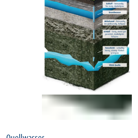
Zusammensetzung
von Mineralwasser
hängt von dessen Quellgebiet ab. Darin
enthalten sind ausschließlich die
natürlichen und für den menschlichen
Körper wichtigen Mineralstoffe und
Spurenelemente der Gesteinsschichten,
die das Wasser beim Versickerungsprozess
durchströmt hat. Natürliches
Mineralwasser wird im Gegensatz zu
Leitungswasser aus Tiefen noch unterhalb
der Grundwasserschichten gewonnen.
Damit hat es einen natürlichen Filterungs-
und Reinigungsprozess durchlaufen, der
das Mineralwasser so wertvoll macht.
Quellwasser