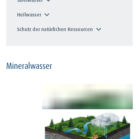
Tafelwasser
Heilwasser
Schutz der natürlichen Ressourcen
Mineralwasser
Nach der in Deutschland
geltenden
Mineral- und
Tafelwasserverordnung
muss ein
natürliches Mineralwasser unmittelbar an
der Quelle abgefüllt werden und darf nur
mit Kohlensäure versetzt und Eisen
entzogen werden. Die
mineralische