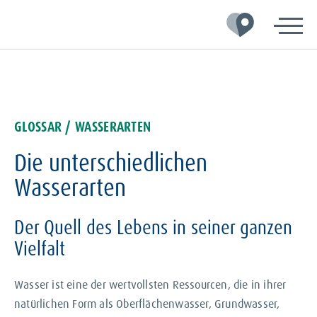
Zur
Zum
Zum
Hauptnavigation
Inhalt
Footer
springen
springen
springen
GLOSSAR
/ WASSERARTEN
Die unterschiedlichen
Wasserarten
Der Quell des Lebens in seiner ganzen
Vielfalt
Wasser ist eine der wertvollsten Ressourcen, die in ihrer
natürlichen Form als Oberflächenwasser, Grundwasser,