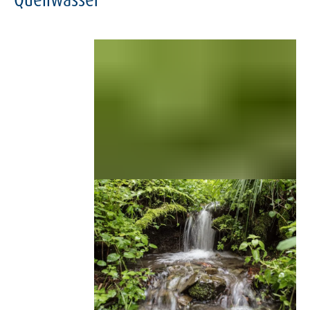
Quellwasser, auch Brunnenwasser
genannt, stammt wie Mineralwasser aus
natürlich oder künstlich erschlossenen
unterirdischen Tiefenwasser-Vorkommen.
Steht das Wasser unter Druck, spricht man
von artesischen Quellen, für die keine
technische Fördereinrichtung in Form von
Pumpen benötigt wird. Die Qualität muss
ebenfalls den Anforderungen der Mineral-
und Tafelwasserverordnung gerecht
werden. Dort sind die gesetzlichen
Anforderungen an die Förderung, das
Abfüllen und den Verkauf von Quellwasser
geregelt. Der Unterschied zum