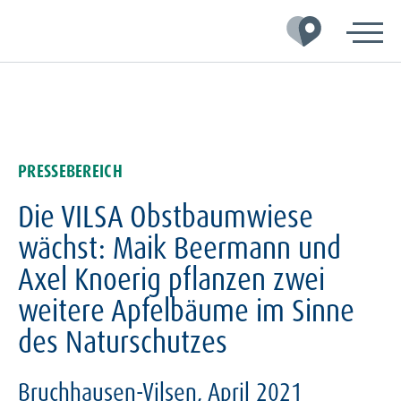
Zur
Zum
Zum
Hauptnavigation
Inhalt
Footer
springen
springen
springen
PRESSEBEREICH
Die VILSA Obstbaumwiese
wächst: Maik Beermann und
Axel Knoerig pflanzen zwei
weitere Apfelbäume im Sinne
des Naturschutzes
Bruchhausen-Vilsen, April 2021