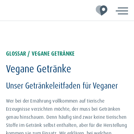
Zur
Zum
Zum
Hauptnavigation
Inhalt
Footer
springen
springen
springen
GLOSSAR
/ VEGANE GETRÄNKE
Vegane Getränke
Unser Getränkeleitfaden für Veganer
Wer bei der Ernährung vollkommen auf tierische
Erzeugnisse verzichten möchte, der muss bei Getränken
genau hinschauen. Denn häufig sind zwar keine tierischen
Stoffe im Getränk selbst enthalten, aber für die Herstellung
kommen sie zum Einsatz. Wir erklären, bei welchen