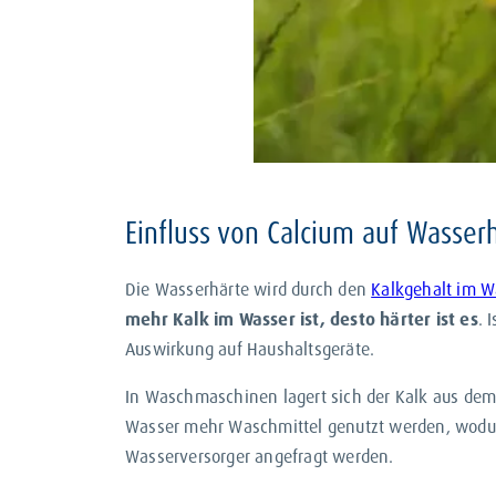
Dies gilt auch für natürliche M
Kammer schlummernde Mineralwas
das Wasser auf natürliche Weis
Mineralwasser unterstützt bei e
leichte Mineralisierung angen
Einfluss von Calcium auf Wasse
Die Wasserhärte wird durch den
Kalkgehalt im W
mehr Kalk im Wasser ist, desto härter ist es
. 
Auswirkung auf Haushaltsgeräte.
In Waschmaschinen lagert sich der Kalk aus dem
Wasser mehr Waschmittel genutzt werden, wodurc
Wasserversorger angefragt werden.