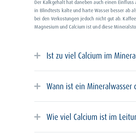
Der Kalkgehalt hat daneben auch einen Einfluss
in Blindtests kalte und harte Wasser besser ab 
bei den Verkostungen jedoch nicht gut ab. Kaffe
Magnesium und Calcium ist und diese Mineralstoff
Ist zu viel Calcium im Miner
Der Calciumgehalt von Mineralwasser ist gr
pro Liter, wäre bei Erwachsenen ein Verzeh
Wann ist ein Mineralwasser 
ausgewogenen Ernährung und einer Flüssi
Calcium stattfinden.
Mineralwasser gilt laut
MTVO Anlage 6 § 9 
Wie viel Calcium ist im Leit
Der Calciumgehalt von Leitungswasser ist 