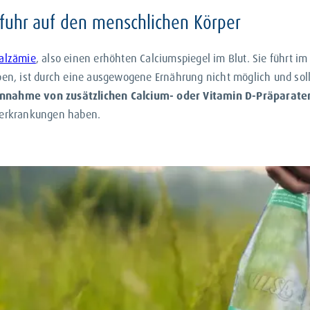
fuhr auf den menschlichen Körper
alzämie
, also einen erhöhten Calciumspiegel im Blut. Sie führt i
ben, ist durch eine ausgewogene Ernährung nicht möglich und soll
nnahme von zusätzlichen Calcium- oder Vitamin D-Präparate
nerkrankungen haben.
d Mineralwasser
n essbaren Lebensmitteln, sondern auch in unserem
Trink- und im 
r. Dabei fließt das Wasser durch
Salz- und Carbonatgesteine
, 
reichern
.
r Quellwasser gewonnen, ist der Calciumgehalt im Wasser von Re
die Wasserhärte und den -geschmack
.