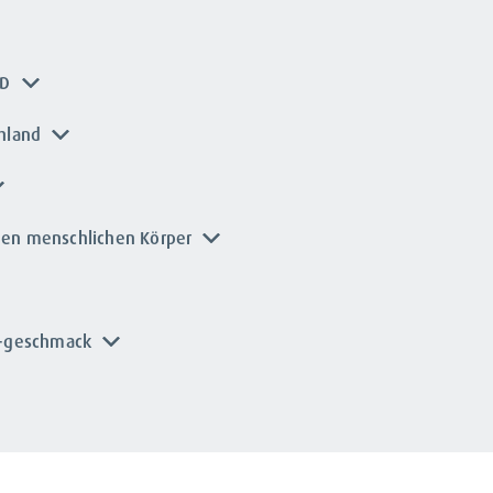
 D
chland
den menschlichen Körper
d -geschmack