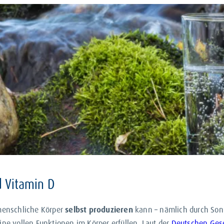
cium
htigsten Mineralstoffe
für den Menschen, vor allem für Knoche
d in Knochen und Zähnen enthalten und sorgen dort für die nötig
en. Zum Beispiel unterstützt Calcium die
Funktionalität der Körp
rinnung beteiligt.
rte Calcium
kann bei Bedarf an den Körper ausgeschüttet werden.
in ausreichender Menge über einen längeren Zeitraum stattfindet.
Nährstoff, dem
Vitamin D
, entfaltet Calcium seine volle Wirkung.
 Vitamin D
 menschliche Körper
selbst produzieren
kann – nämlich durch Sonn
ine vollen Funktionen im Körper erfüllen. Laut der
Deutschen Gesel