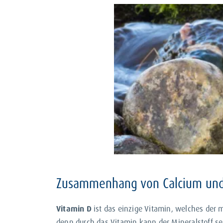
Der Mineralstoff Cal
Calcium
ist einer der
lebenswic
Körper enthaltenen Calciums sin
viele weitere wichtige Funktion
Muskelfunktionen und der Blutge
Das in den Knochen
gespeiche
regelmäßige Calciumversorgung 
Unterversorgung
.
Zusammen mit einem weiteren 
Zusammenhang von Calcium und
Vitamin D
ist das einzige Vitamin, welches der
denn durch das Vitamin kann der Mineralstoff se