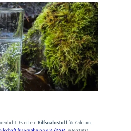
n und Zähne. Fast
100 %
des im menschlichen
e Stabilität und Dichte. Daneben hat Calcium
erzellen
und ist am Energiestoffwechsel, den
 Dies ist vor allem dann wichtig, wenn keine
 Dadurch verhindert der Körper selbst eine
enlicht. Es ist ein
Hilfsnährstoff
für Calcium,
lschaft für Ernährung e.V. (DGE)
unterstützt