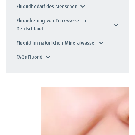
Fluoridbedarf des Menschen
Fluoridierung von Trinkwasser in
Deutschland
Fluorid im natürlichen Mineralwasser
FAQs Fluorid
Was ist Fluorid?
Unterschiede zu Fluor
Fluor und Fluorid deuten zwar durch ihren
ähnlichen Wortklang auf
Gemeinsamkeiten hin, jedoch sind beides