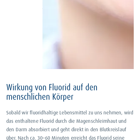
jedoch ist die Fluorid-Menge darin nicht
ausreichend für einen Kariesschutz.
Deshalb empfiehlt es sich laut der
Kassenzahnärztlichen Bundesvereinigung
(KZBV), Fluorid zusätzlich durch
fluoridhaltige Zahnpasten, Mundspülung
oder fluoridiertes Speisesalz zu sich zu
nehmen.
Wirkung von Fluorid auf den
menschlichen Körper
Sobald wir fluoridhaltige Lebensmittel zu uns nehmen, wird
das enthaltene Fluorid durch die Magenschleimhaut und
den Darm absorbiert und geht direkt in den Blutkreislauf
über. Nach ca. 30–60 Minuten erreicht das Fluorid seine