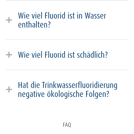
natürlich enthaltene Fluorid im deutschen
Wie viel Fluorid ist in Wasser
Trinkwasser nicht schädlich.
enthalten?
In 90% des deutschen Trinkwassers sind laut
BfR
weniger als 0,3 mg Fluorid pro Liter enthalten.
Wie viel Fluorid ist schädlich?
Die empfohlene Maximalmenge Fluorid, die ein
Mensch am Tag aufnehmen sollte, liegt bei
Hat die Trinkwasserfluoridierung
Erwachsenen ab 19 Jahren bei 3,1 mg bei Frauen und
negative ökologische Folgen?
bei 3,8 mg bei Männern. Wird diese Menge über
einen längeren Zeitraum überschritten, ca.
10 bis 25
Während der Wasseraufbereitung bleibt das Fluorid
mg am Tag
über mindestens 10 Jahre, entsteht eine
im Wasser enthalten und entweicht nicht. Dadurch
Skelettfluorose
. Kinder, die im Säuglings- und
werden weder Böden noch andere ökologische
FAQ
Kinderalter zu viel Fluorid aufnehmen, laufen Gefahr,
Systeme verschmutzt. Allgemein geht man davon
eine
Dentalfluorose
zu entwickeln.