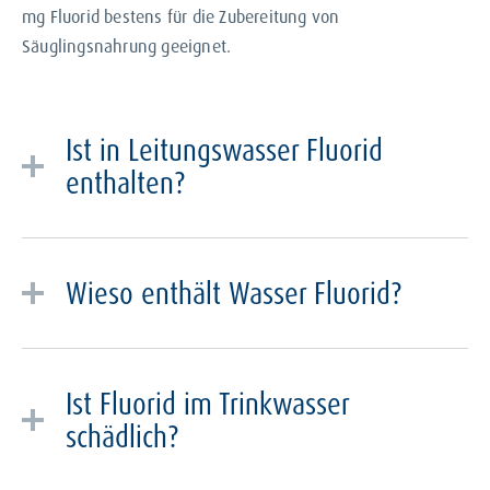
mg Fluorid bestens für die Zubereitung von
Säuglingsnahrung geeignet.
Ist in Leitungswasser Fluorid
enthalten?
Ja, in Deutschland enthält Leitungswasser bzw.
Trinkwasser Fluorid. Nach Informationen aus dem
Wieso enthält Wasser Fluorid?
Jahr 2005 des
Bundesinstituts für Risikobewertung
sind die Fluoridgehalte in deutschem Trinkwasser
Fluoride sind Spurenelemente, die als Salze der
allgemein mit 0,3 mg Fluorid pro Liter sehr gering. Die
Fluorwasserstoffsäure auf natürliche Weise in Böden
Fluoridgehalte können von Region zu Region
Ist Fluorid im Trinkwasser
und Gewässern vorkommen.
unterschiedlich sein. Die Werte können bei
schädlich?
Gesundheitsämtern und Landesbehörden angefragt
werden.
Nein, laut
Bundesinstitut für Risikobewertung
ist das