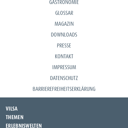
GASTRONOMIE
aus, dass eine Fluoridierung von 0,8 mg pro Liter bis
GLOSSAR
1,5 mg pro Liter
keinen negativen Einfluss
auf
Wasserorganismen hat.
MAGAZIN
DOWNLOADS
PRESSE
KONTAKT
IMPRESSUM
DATENSCHUTZ
BARRIEREFREIHEITSERKLÄRUNG
VILSA
THEMEN
Unternehmen
ERLEBNISWELTEN
Unsere Quelle
Frischeschutzflasche