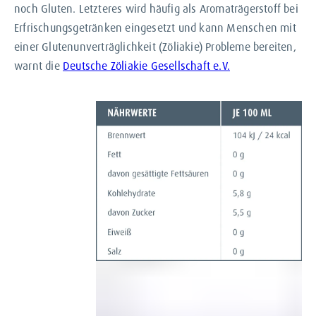
noch Gluten. Letzteres wird häufig als Aromaträgerstoff bei
Erfrischungsgetränken eingesetzt und kann Menschen mit
einer Glutenunverträglichkeit (Zöliakie) Probleme bereiten,
warnt die
Deutsche Zöliakie Gesellschaft e.V.
Neben Laktose und Gluten spielen auch
tierische Inhaltsstoffe eine Rolle bei
Apfelschorlen. Denn bei der Herstellung
des Apfelsafts wird häufig Gelatine zur
Klärung eingesetzt. Weil die Gelatine aber
nur ein Hilfsstoff bei der Produktion ist
und dem Saft wieder entzogen wird,
müssen Anbieter die Gelatine nicht als
Inhaltsstoff angeben. Wer sich vegan
ernährt, greift am besten zu Getränken
mit
V-Label
– zum Beispiel zur VILSA