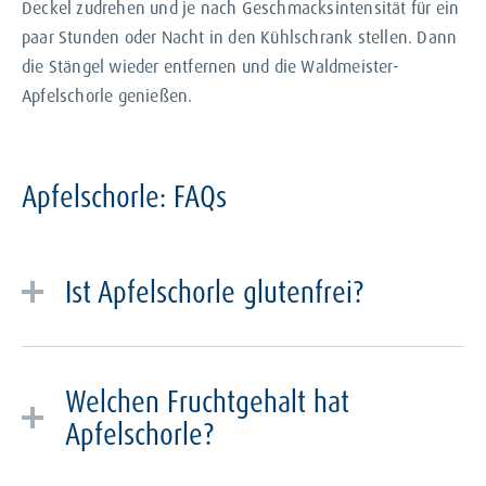
Deckel zudrehen und je nach Geschmacksintensität für ein
paar Stunden oder Nacht in den Kühlschrank stellen. Dann
die Stängel wieder entfernen und die Waldmeister-
Apfelschorle genießen.
Apfelschorle: FAQs
Ist Apfelschorle glutenfrei?
Apfelschorle ist nur glutenfrei, wenn der Hersteller
auf Gluten als Aromaträger verzichtet hat. Die VILSA
Welchen Fruchtgehalt hat
Apfelschorle ist glutenfrei.
Apfelschorle?
Laut
Fruchtsaft- und