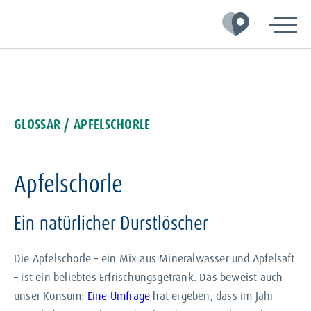
Zur
Zum
Zum
Hauptnavigation
Inhalt
Footer
springen
springen
springen
GLOSSAR
/ APFELSCHORLE
Apfelschorle
Ein natürlicher Durstlöscher
Die Apfelschorle – ein Mix aus Mineralwasser und Apfelsaft
– ist ein beliebtes Erfrischungsgetränk. Das beweist auch
unser Konsum:
Eine Umfrage
hat ergeben, dass im Jahr